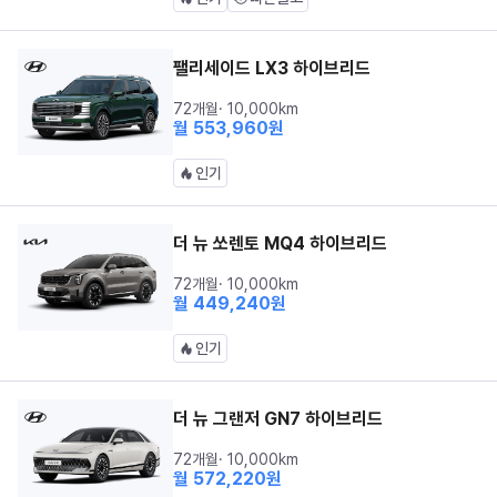
팰리세이드 LX3 하이브리드
72개월
·
10,000
km
월
553,960
원
인기
더 뉴 쏘렌토 MQ4 하이브리드
72개월
·
10,000
km
월
449,240
원
인기
더 뉴 그랜저 GN7 하이브리드
72개월
·
10,000
km
월
572,220
원