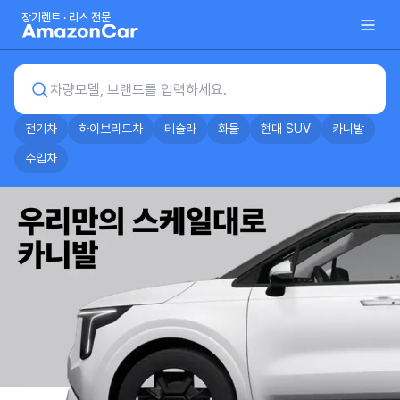
장기렌트 · 리스 전문
차량모델, 브랜드를 입력하세요.
전기차
하이브리드차
테슬라
화물
현대 SUV
카니발
수입차