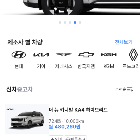
제조사 별 차량
전체보기
현대
기아
제네시스
한국지엠
KGM
르노코리
신차
중고차
추천순
더 뉴 카니발 KA4 하이브리드
72개월
·
10,000
km
월
480,260
원
인기
빠른출고